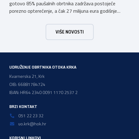
gotovo 85% paušalnih obrtnika zadržava postojeće
porezno opterećenje, a čak 27 milijuna eura godišnje
ostat će hrvatskim obrtnicima Hrvatska obrtnička
komora pozdravlja odluku Vlade Republike Hrvatske da u
VIŠE NOVOSTI
konačnom prijedlogu poreznih izmjena prihvati ključne
prijedloge HOK-a iznesene tijekom intenzivnog dijaloga s
Ministarstvom financija. Najvažniji među njima jest
zadržavanje postojećeg modela […]
UDRUŽENJE OBRTNIKA OTOKA KRKA
Kvarnerska 21, Krk
OIB: 66881784724
IBAN: HR64 2340 0091 1170 2537 2
BRZI KONTAKT
051 22 23 32
uo.krk@hok.hr
KORISNI LINKOVI