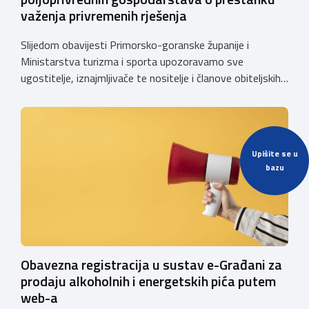
važenja privremenih rješenja
Slijedom obavijesti Primorsko-goranske županije i
Ministarstva turizma i sporta upozoravamo sve
ugostitelje, iznajmljivače te nositelje i članove obiteljskih
poljoprivrednih gospodarstava o prestanku važenja
privremenih rješenja izdanih sukladno Zakonu o
ugostiteljskoj djelatnosti. Ministarstvo podsjeća da se od
1. siječnja 2025. godine više ne mogu podnositi novi
Upišite se u
zahtjevi za izdavanje privremenih rješenja, dok već izdana
bazu
privremena rješenja […]
Obavezna registracija u sustav e-Građani za
prodaju alkoholnih i energetskih pića putem
web-a