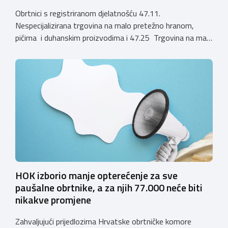
Obrtnici s registriranom djelatnošću 47.11.
Nespecijalizirana trgovina na malo pretežno hranom,
pićima i duhanskim proizvodima i 47.25 Trgovina na malo
pićima, koji putem webshopa prodaju alkoholna pića, pića
koja sadrže alkohol i energetska pića dužni su uskladiti
svoje poslovne procese i osigurati tehničko rješenje za
vjerodostojnu provjeru punoljetnosti kupca putem
sustava e-Građani ili putem mobilne […]
HOK izborio manje opterećenje za sve
paušalne obrtnike, a za njih 77.000 neće biti
nikakve promjene
Zahvaljujući prijedlozima Hrvatske obrtničke komore