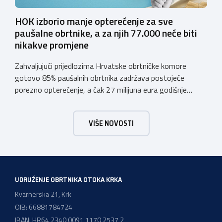
HOK izborio manje opterećenje za sve
paušalne obrtnike, a za njih 77.000 neće biti
nikakve promjene
Zahvaljujući prijedlozima Hrvatske obrtničke komore
gotovo 85% paušalnih obrtnika zadržava postojeće
porezno opterećenje, a čak 27 milijuna eura godišnje
ostat će hrvatskim obrtnicima Hrvatska obrtnička
komora pozdravlja odluku Vlade Republike Hrvatske da u
VIŠE NOVOSTI
konačnom prijedlogu poreznih izmjena prihvati ključne
prijedloge HOK-a iznesene tijekom intenzivnog dijaloga s
Ministarstvom financija. Najvažniji među njima jest
zadržavanje postojećeg modela […]
UDRUŽENJE OBRTNIKA OTOKA KRKA
Kvarnerska 21, Krk
OIB: 66881784724
IBAN: HR64 2340 0091 1170 2537 2