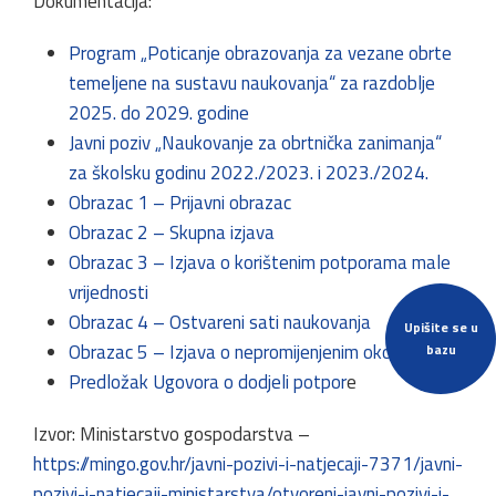
Dokumentacija:
Program „Poticanje obrazovanja za vezane obrte
temeljene na sustavu naukovanja“ za razdoblje
2025. do 2029. godine
Javni poziv „Naukovanje za obrtnička zanimanja“
za školsku godinu 2022./2023. i 2023./2024.
Obrazac 1 – Prijavni obrazac
Obrazac 2 – Skupna izjava
Obrazac 3 – Izjava o korištenim potporama male
vrijednosti
Obrazac 4 – Ostvareni sati naukovanja
Upišite se u
Obrazac 5 – Izjava o nepromijenjenim okolnostima
bazu
Predložak Ugovora o dodjeli potpor
e
Izvor: Ministarstvo gospodarstva –
https://mingo.gov.hr/javni-pozivi-i-natjecaji-7371/javni-
pozivi-i-natjecaji-ministarstva/otvoreni-javni-pozivi-i-