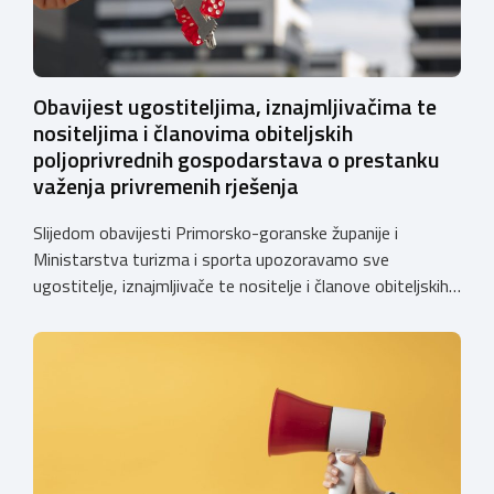
Obavijest ugostiteljima, iznajmljivačima te
nositeljima i članovima obiteljskih
poljoprivrednih gospodarstava o prestanku
važenja privremenih rješenja
Slijedom obavijesti Primorsko-goranske županije i
Ministarstva turizma i sporta upozoravamo sve
ugostitelje, iznajmljivače te nositelje i članove obiteljskih
poljoprivrednih gospodarstava o prestanku važenja
privremenih rješenja izdanih sukladno Zakonu o
ugostiteljskoj djelatnosti. Ministarstvo podsjeća da se od
1. siječnja 2025. godine više ne mogu podnositi novi
zahtjevi za izdavanje privremenih rješenja, dok već izdana
privremena rješenja […]