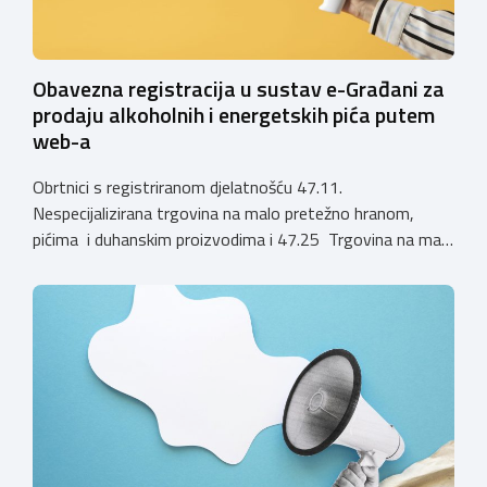
Obavezna registracija u sustav e-Građani za
prodaju alkoholnih i energetskih pića putem
web-a
Obrtnici s registriranom djelatnošću 47.11.
Nespecijalizirana trgovina na malo pretežno hranom,
pićima i duhanskim proizvodima i 47.25 Trgovina na malo
pićima, koji putem webshopa prodaju alkoholna pića, pića
koja sadrže alkohol i energetska pića dužni su uskladiti
svoje poslovne procese i osigurati tehničko rješenje za
vjerodostojnu provjeru punoljetnosti kupca putem
sustava e-Građani ili putem mobilne […]