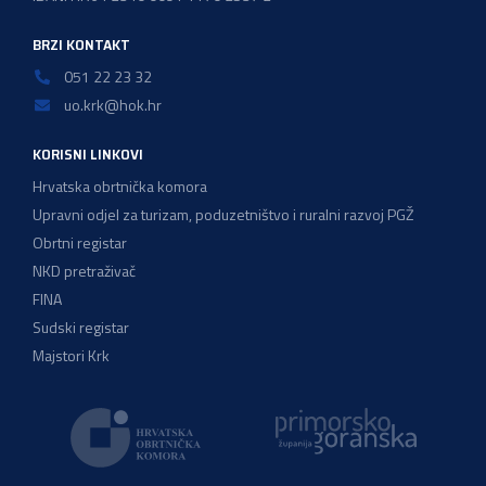
BRZI KONTAKT
051 22 23 32
uo.krk@hok.hr
KORISNI LINKOVI
Hrvatska obrtnička komora
Upravni odjel za turizam, poduzetništvo i ruralni razvoj PGŽ
Obrtni registar
NKD pretraživač
FINA
Sudski registar
Majstori Krk