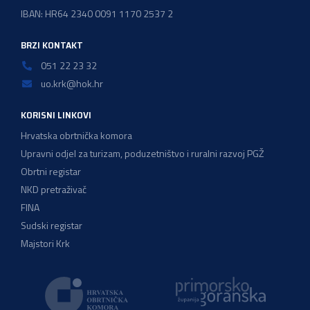
IBAN: HR64 2340 0091 1170 2537 2
BRZI KONTAKT
051 22 23 32
uo.krk@hok.hr
KORISNI LINKOVI
Hrvatska obrtnička komora
Upravni odjel za turizam, poduzetništvo i ruralni razvoj PGŽ
Obrtni registar
NKD pretraživač
FINA
Sudski registar
Majstori Krk