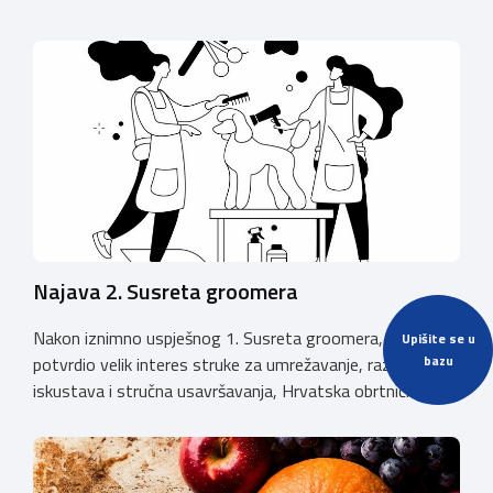
Najava 2. Susreta groomera
Nakon iznimno uspješnog 1. Susreta groomera, koji je
Upišite se u
bazu
potvrdio velik interes struke za umrežavanje, razmjenu
iskustava i stručna usavršavanja, Hrvatska obrtnička
komora organizira 2. Susret groomera HOK-a, koji će se
održati 12. rujna u Kongresnom centru na Zagrebačkom
velesajmu. Susret će i ove godine okupiti groomere,