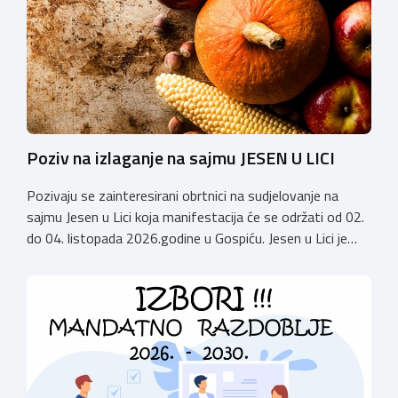
stručnjake i zaljubljenike u njegu pasa iz cijele Hrvatske,
[…]
Poziv na izlaganje na sajmu JESEN U LICI
Pozivaju se zainteresirani obrtnici na sudjelovanje na
sajmu Jesen u Lici koja manifestacija će se održati od 02.
do 04. listopada 2026.godine u Gospiću. Jesen u Lici je
izložba tradicijskih proizvoda koja se po 28. puta održava
u Gospiću i prerasla je u najznačajnjiju gospodarsku,
kulturnu i etno manifestaciju na području Ličko-senjske
županije. Organizator izložbe […]