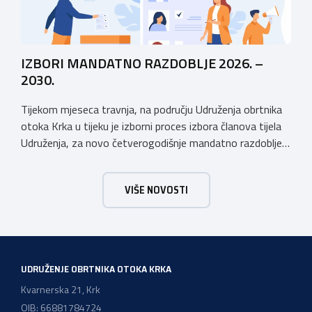
IZBORI MANDATNO RAZDOBLJE 2026. –
2030.
Tijekom mjeseca travnja, na području Udruženja obrtnika
otoka Krka u tijeku je izborni proces izbora članova tijela
Udruženja, za novo četverogodišnje mandatno razdoblje
2026. – 2030. Udruženje obrtnika otoka Krka ima tradiciju
postojanja i rada dužu od 50 godina, stoga Vas pozivamo
VIŠE NOVOSTI
da se svi aktivno uključite u Izborni proces koji je u tijeku i
[…]
UDRUŽENJE OBRTNIKA OTOKA KRKA
Kvarnerska 21, Krk
OIB: 66881784724